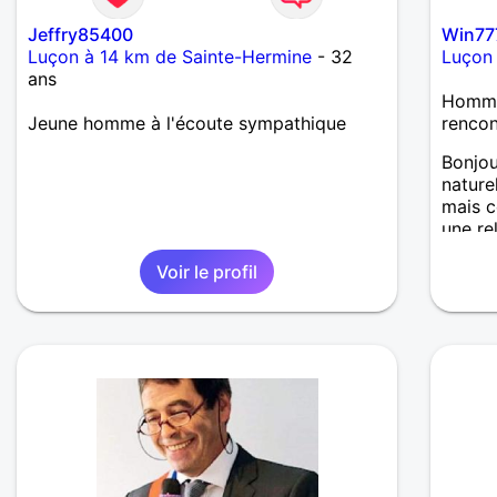
Jeffry85400
Win77
Luçon à 14 km de Sainte-Hermine
- 32
Luçon 
ans
Homme 
Jeune homme à l'écoute sympathique
renco
Bonjou
nature
mais c
une re
compli
Voir le profil