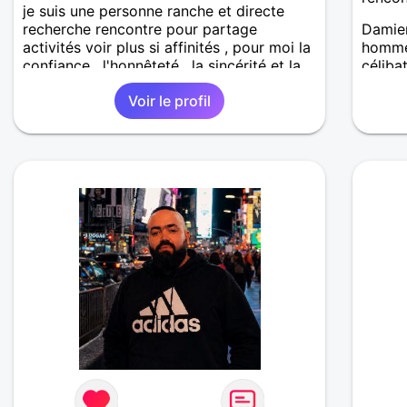
je suis une personne ranche et directe
recherche rencontre pour partage
Damien
activités voir plus si affinités , pour moi la
homme
confiance , l'honnêteté , la sincérité et la
célibat
communication est importante , je suis
Voir le profil
tendre et chaleureux , je travaille de nuit
et je refait 2 maisons sur un ancien corps
de ferme dont je suis le propriétaire .