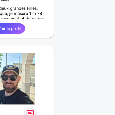
 deux grandes Filles,
ique, je mesure 1 m 78
siquement et de nature
ine méditerranéen J'aime
oir le profil
 culture, la moto, les
hilie, le romantisme, la
 le VTT, La pèche, les
 , la nature. Je suis très
sez romantique, très jeune
laisanter.