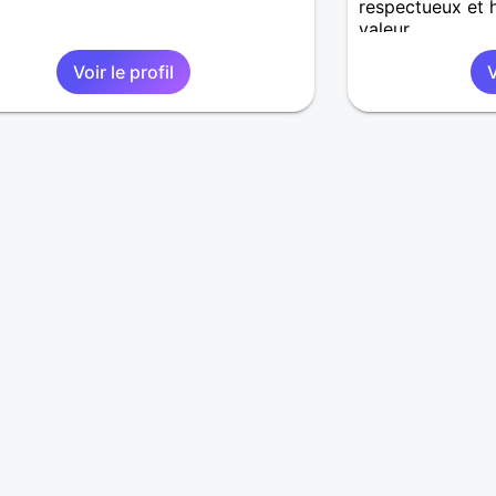
respectueux et 
valeur
Voir le profil
V