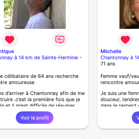
ntique
Miichelle
onnay à 14 km de Sainte-Hermine
-
Chantonnay à 1
s
71 ans
célibataire de 64 ans recherche
Femme veuf/veu
ntre amoureuse
rencontre amou
ns d’arriver à Chantonnay afin de me
Je suis une fem
truire .c’est la première fois que je
douceur, tendres
la et il m’est difficile de résumer
dans le respect 
ne vie.je suis à la retraite et
aimerait partage
Voir le profil
V
d’hui c’est mon anniversaire
des dîners à 2, u
erais rencontrer quelqu’un qui
dans la main etc
e les mêmes valeurs qui font de
’un un être humain