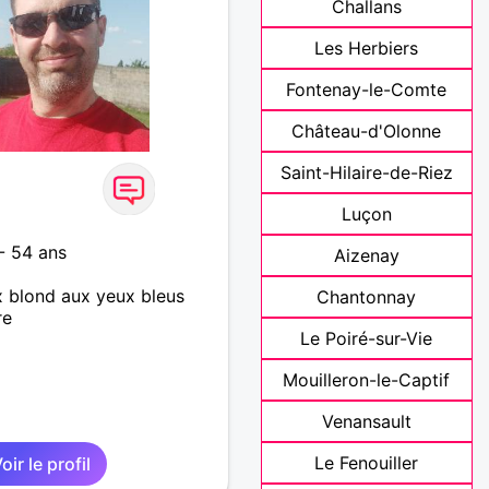
Challans
Les Herbiers
Fontenay-le-Comte
Château-d'Olonne
Saint-Hilaire-de-Riez
Luçon
- 54 ans
Aizenay
blond aux yeux bleus
Chantonnay
re
Le Poiré-sur-Vie
Mouilleron-le-Captif
Venansault
Le Fenouiller
oir le profil