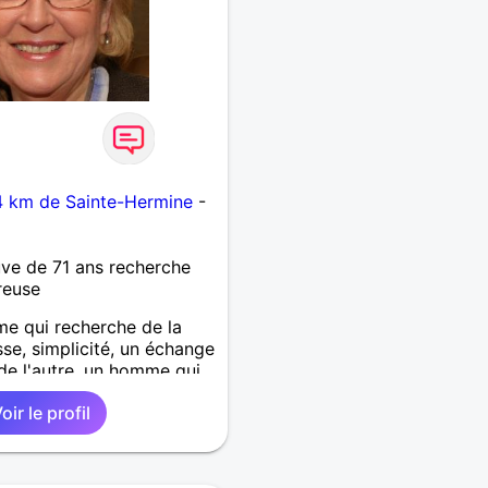
4 km de Sainte-Hermine
-
ve de 71 ans recherche
reuse
me qui recherche de la
se, simplicité, un échange
de l'autre, un homme qui
r avec moi, des ballades,
oir le profil
n ciné , juste flaner main
.