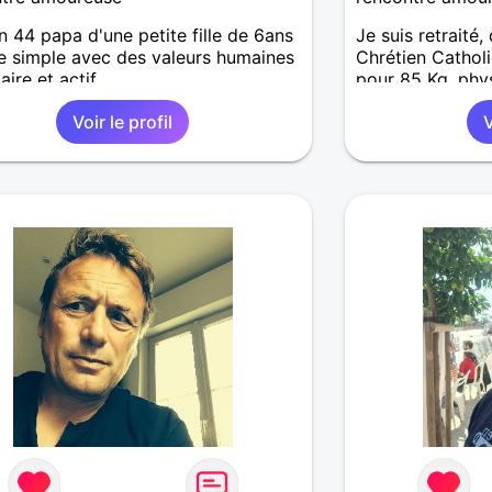
 44 papa d'une petite fille de 6ans
Je suis retraité,
 simple avec des valeurs humaines
Chrétien Cathol
aire et actif
pour 85 Kg, phy
sportive, d'orig
Voir le profil
V
la littérature, la
voyages, la cinép
marche sportive,
chiens, la chasse
affectueux et as
d'esprit, j'aime p