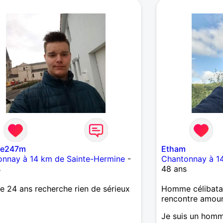
me247m
Etham
onnay à 14 km de Sainte-Hermine
-
Chantonnay à 1
s
48 ans
 24 ans recherche rien de sérieux
Homme célibatai
rencontre amou
Je suis un homm