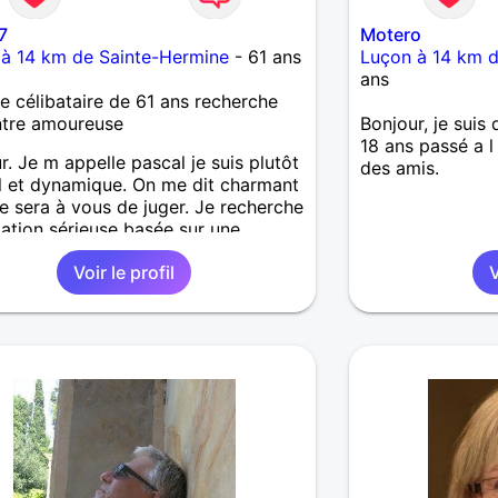
7
Motero
à 14 km de Sainte-Hermine
- 61 ans
Luçon à 14 km d
ans
célibataire de 61 ans recherche
ntre amoureuse
Bonjour, je suis
18 ans passé a l
r. Je m appelle pascal je suis plutôt
des amis.
l et dynamique. On me dit charmant
e sera à vous de juger. Je recherche
lation sérieuse basée sur une
cité loyale A bientôt Pascal
Voir le profil
V