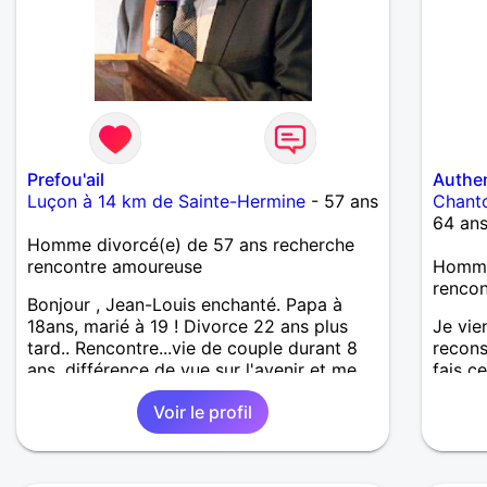
Prefou'ail
Authe
Luçon à 14 km de Sainte-Hermine
- 57 ans
Chant
64 an
Homme divorcé(e) de 57 ans recherche
rencontre amoureuse
Homme 
renco
Bonjour , Jean-Louis enchanté. Papa à
18ans, marié à 19 ! Divorce 22 ans plus
Je vie
tard.. Rencontre...vie de couple durant 8
recons
ans, différence de vue sur l'avenir et me
fais ce
voilà ici. Sinon, la vie est belle et j'attends
toute u
Voir le profil
celle avec qui nous pourrons en profiter à
aujour
2 voir plus si enfants.. Bonne chance
!J’aim
Jean-Louis
partag
quelqu