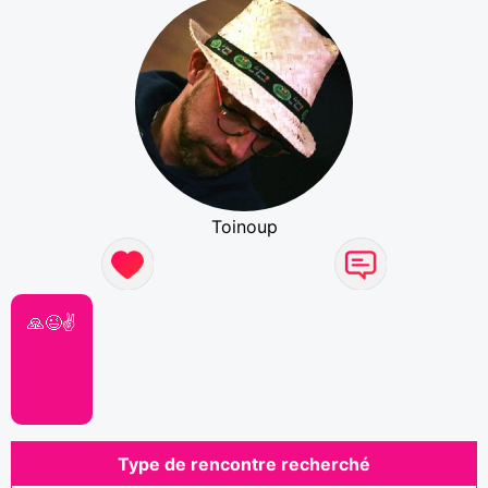
Toinoup
🙏😉✌️
Type de rencontre recherché