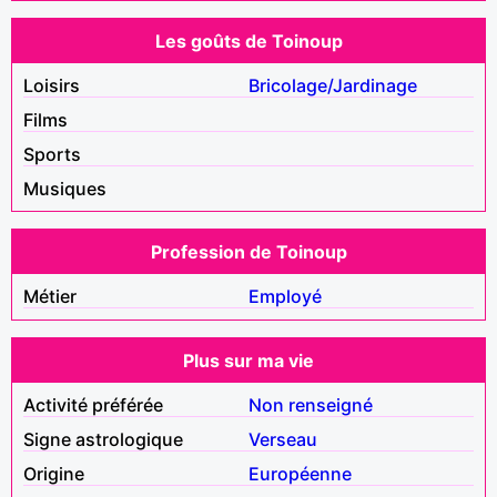
Les goûts de Toinoup
Loisirs
Bricolage/Jardinage
Films
Sports
Musiques
Profession de Toinoup
Métier
Employé
Plus sur ma vie
Activité préférée
Non renseigné
Signe astrologique
Verseau
Origine
Européenne