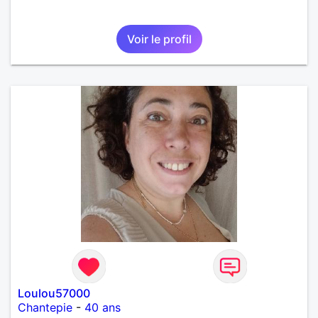
Voir le profil
Loulou57000
Chantepie
-
40 ans