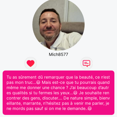
Mich8577
Tu as sûrement dû remarquer que la beauté, ce n’est
pas mon truc…😃 Mais est-ce que tu pourrais quand
même me donner une chance ? J’ai beaucoup d’autr
es qualités si tu fermes les yeux…😃 Je souhaite ren
contrer des gens, discuter.... De nature simple, bienv
eillante, marrante, n'hésitez pas à venir me parler, je
ne mords pas sauf si on me le demande..😃