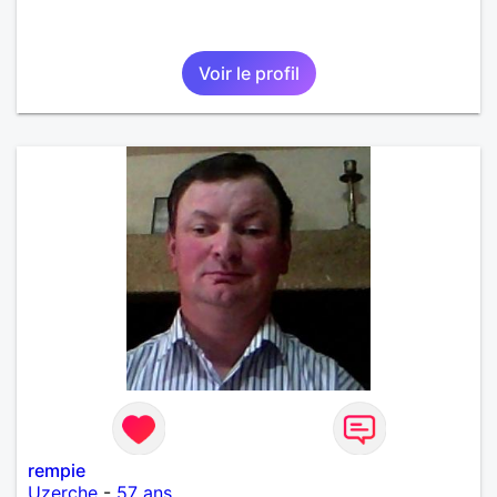
Voir le profil
rempie
Uzerche
-
57 ans