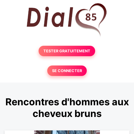
TESTER GRATUITEMENT
SE CONNECTER
Rencontres d'hommes aux
cheveux bruns