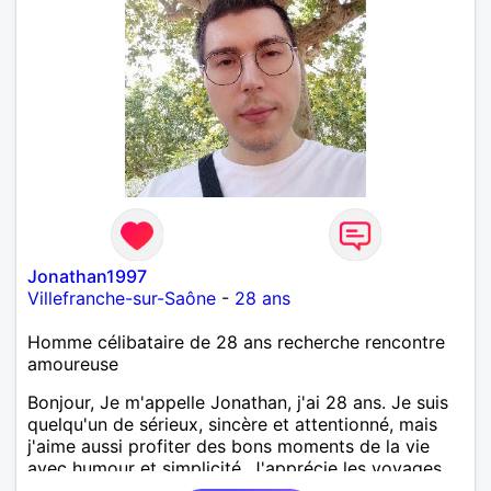
Jonathan1997
Villefranche-sur-Saône
-
28 ans
Homme célibataire de 28 ans recherche rencontre
amoureuse
Bonjour, Je m'appelle Jonathan, j'ai 28 ans. Je suis
quelqu'un de sérieux, sincère et attentionné, mais
j'aime aussi profiter des bons moments de la vie
avec humour et simplicité. J'apprécie les voyages,
les découvertes, les jeux vidéo et les moments de