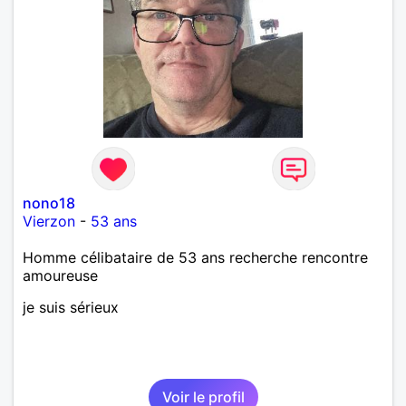
nono18
Vierzon
-
53 ans
Homme célibataire de 53 ans recherche rencontre
amoureuse
je suis sérieux
Voir le profil