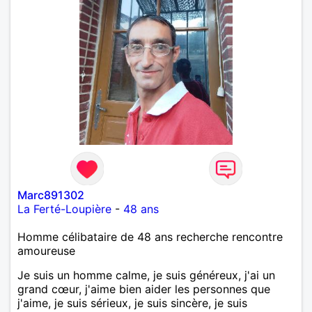
Marc891302
La Ferté-Loupière
-
48 ans
Homme célibataire de 48 ans recherche rencontre
amoureuse
Je suis un homme calme, je suis généreux, j'ai un
grand cœur, j'aime bien aider les personnes que
j'aime, je suis sérieux, je suis sincère, je suis