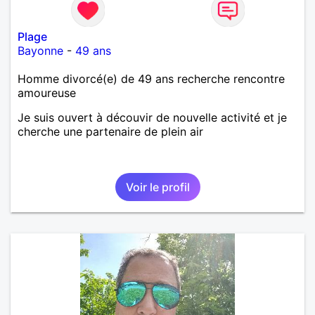
Plage
Bayonne
-
49 ans
Homme divorcé(e) de 49 ans recherche rencontre
amoureuse
Je suis ouvert à découvir de nouvelle activité et je
cherche une partenaire de plein air
Voir le profil