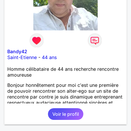
Bandy42
Saint-Etienne
-
44 ans
Homme célibataire de 44 ans recherche rencontre
amoureuse
Bonjour honnêtement pour moi c'est une première
de pouvoir rencontrer son alter-ego sur un site de
rencontre par contre je suis dinamique entreprenant
respectueux audacieuse attentionné sincères et
expressif et j' aime surtout les câlins et à les
Voir le profil
partager avec humour et amour bisous à+ à bientôt