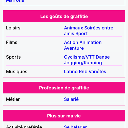
Les goûts de graffitie
Loisirs
Animaux
Soirées entre
amis
Sport
Films
Action
Animation
Aventure
Sports
Cyclisme/VTT
Danse
Jogging/Running
Musiques
Latino
Rnb
Variétés
Profession de graffitie
Métier
Salarié
Plus sur ma vie
Activité préférée
Se balader