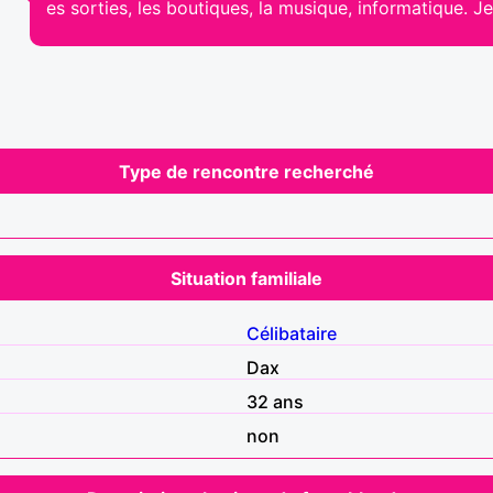
es sorties, les boutiques, la musique, informatique. Je
Type de rencontre recherché
Situation familiale
Célibataire
Dax
32 ans
non