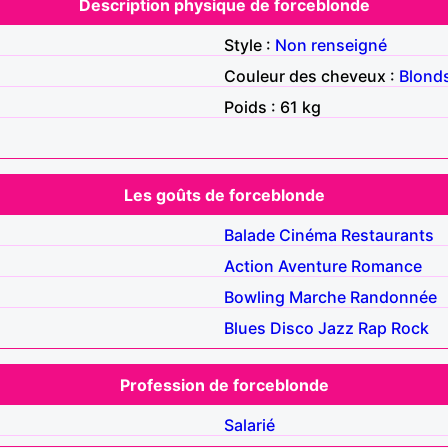
Description physique de forceblonde
Style :
Non renseigné
Couleur des cheveux :
Blond
Poids : 61 kg
Les goûts de forceblonde
Balade
Cinéma
Restaurants
Action
Aventure
Romance
Bowling
Marche
Randonnée
Blues
Disco
Jazz
Rap
Rock
Profession de forceblonde
Salarié