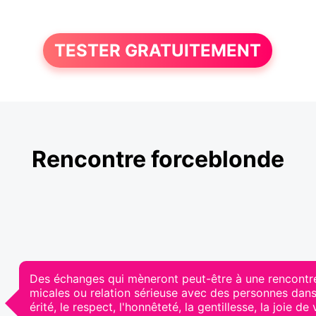
TESTER GRATUITEMENT
Rencontre forceblonde
Des échanges qui mèneront peut-être à une rencontre 
micales ou relation sérieuse avec des personnes dans 
érité, le respect, l'honnêteté, la gentillesse, la joie de