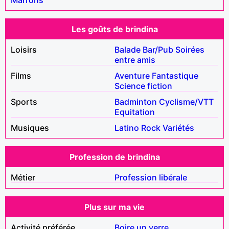
Les goûts de brindina
Loisirs
Balade
Bar/Pub
Soirées
entre amis
Films
Aventure
Fantastique
Science fiction
Sports
Badminton
Cyclisme/VTT
Equitation
Musiques
Latino
Rock
Variétés
Profession de brindina
Métier
Profession libérale
Plus sur ma vie
Activité préférée
Boire un verre