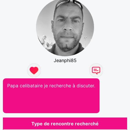
Jeanphi85
Papa celibataire je recherche à discuter.
Type de rencontre recherché