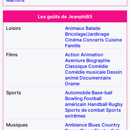
Les goûts de Jeanphi85
Loisirs
Animaux
Balade
Bricolage/Jardinage
Cinéma
Concerts
Cuisine
Famille
Films
Action
Animation
Aventure
Biographie
Classique
Comédie
Comédie musicale
Dessin
animé
Documentaire
Drame
Sports
Automobile
Base-ball
Bowling
Football
américain
Handball
Rugby
Sports de combat
Sports
extrêmes
Musiques
Ambiance
Blues
Country