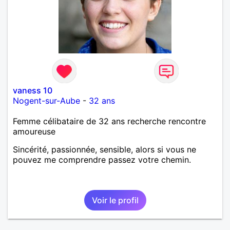
vaness 10
Nogent-sur-Aube
-
32 ans
Femme célibataire de 32 ans recherche rencontre
amoureuse
Sincérité, passionnée, sensible, alors si vous ne
pouvez me comprendre passez votre chemin.
Voir le profil