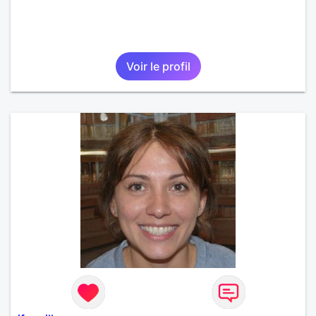
Voir le profil