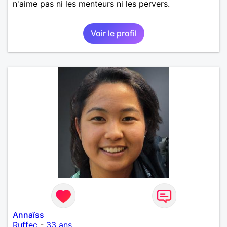
n'aime pas ni les menteurs ni les pervers.
Voir le profil
Annaïss
Ruffec
-
33 ans