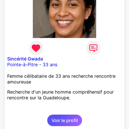
Sincérité Gwada
Pointe-à-Pitre
-
33 ans
Femme célibataire de 33 ans recherche rencontre
amoureuse
Recherche d'un jeune homme compréhensif pour
rencontre sur la Guadeloupe.
Voir le profil