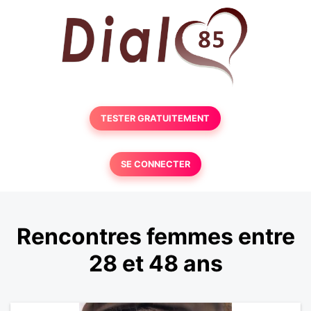
TESTER GRATUITEMENT
SE CONNECTER
Rencontres femmes entre
28 et 48 ans