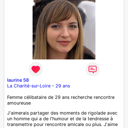
laurine 58
La Charité-sur-Loire
-
29 ans
Femme célibataire de 29 ans recherche rencontre
amoureuse
J'aimerais partager des moments de rigolade avec
un homme qui a de l'humour et de la tendresse à
transmettre pour rencontre amicale ou plus. J'aime