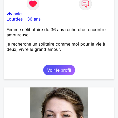
vivlavie
Lourdes
-
36 ans
Femme célibataire de 36 ans recherche rencontre
amoureuse
je recherche un solitaire comme moi pour la vie à
deux, vivre le grand amour.
Voir le profil