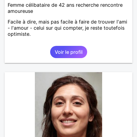
Femme célibataire de 42 ans recherche rencontre
amoureuse
Facile à dire, mais pas facile à faire de trouver l'ami
- l'amour - celui sur qui compter, je reste toutefois
optimiste.
Voir le profil