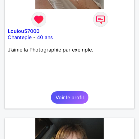
Loulou57000
Chantepie
-
40 ans
J’aime la Photographie par exemple.
Voir le profil