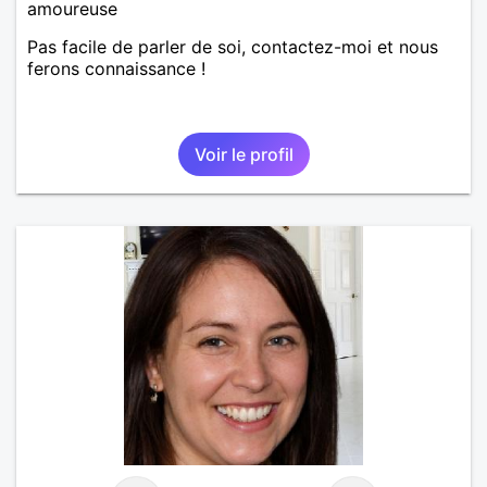
amoureuse
Pas facile de parler de soi, contactez-moi et nous
ferons connaissance !
Voir le profil